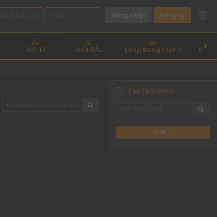
Đăng nhập
Đăng ký
ĐẠI LÝ
GIẢI ĐẤU
Lòng trung thành
KHUY
TÌM TRÒ CHƠI
THÊM