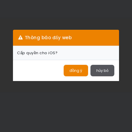
Thông báo đẩy web
Cấp quyền cho iOS?
đồng ý
hủy bỏ