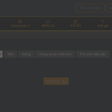
Sòng bạc E
BẮN CÁ
XỔ SỐ
thịt gà
Mới
Nóng
Vòng quay miễn phí
Trò chơi đặc sắc
Đang tải...