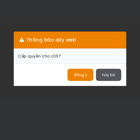
Thông báo đẩy web
Cấp quyền cho iOS?
đồng ý
hủy bỏ