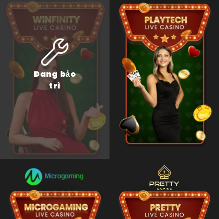
Đang bảo
trì