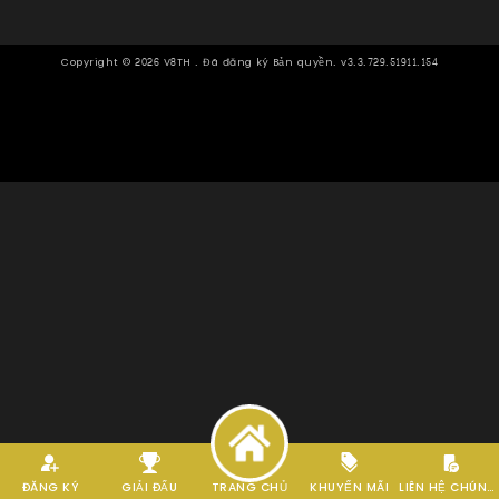
Copyright ©
2026
V8TH . Đã đăng ký Bản quyền. v3.3.729.51911.154
ĐĂNG KÝ
GIẢI ĐẤU
TRANG CHỦ
KHUYẾN MÃI
LIÊN HỆ CHÚNG TÔI