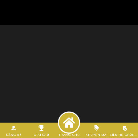
ĐĂNG KÝ
GIẢI ĐẤU
TRANG CHỦ
KHUYẾN MÃI
LIÊN HỆ CHÚNG TÔI