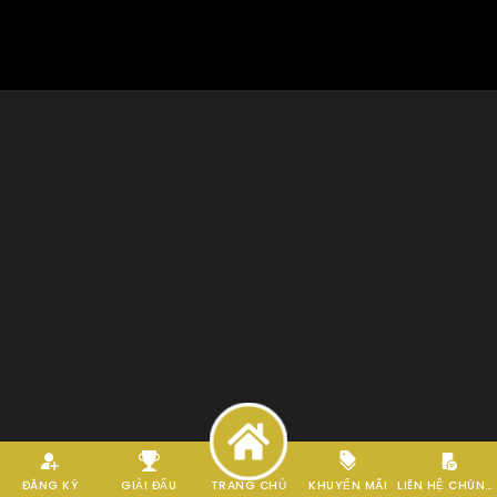
ĐĂNG KÝ
GIẢI ĐẤU
TRANG CHỦ
KHUYẾN MÃI
LIÊN HỆ CHÚNG TÔI