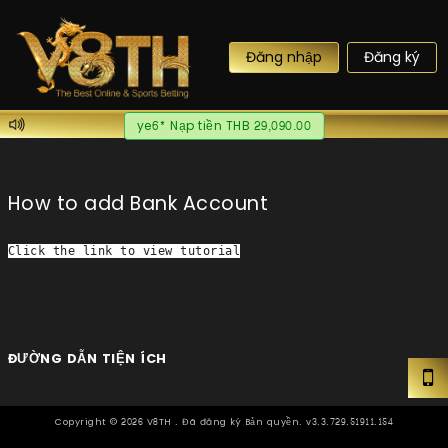
Đăng nhập
Đăng ký
ye6* Nạp tiền THB 29,090.00
How to add Bank Account
Click the link
 to view tutorial
ĐƯỜNG DẪN TIỆN ÍCH
Copyright ©
2026
V8TH . Đã đăng ký Bản quyền. v3.3.729.51911.154