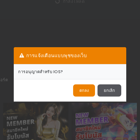
กำลังโหลด
การแจ้งเตือนแบบพุชของเว็บ
การอนุญาตสำหรับ IOS?
อร์ต
ตกลง
ยกเลิก