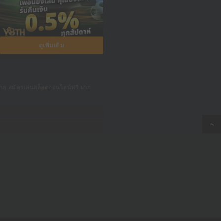
ดูเพิ่มเติม
ดูเพิ่มเติม
่าย สมัครเล่นสล็อตออนไลน์ฟรี ฝาก