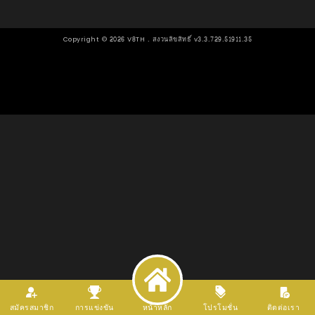
Copyright ©
2026
V8TH . สงวนลิขสิทธิ์ v3.3.729.51911.35
สมัครสมาชิก
การแข่งขัน
หน้าหลัก
โปรโมชั่น
ติดต่อเรา