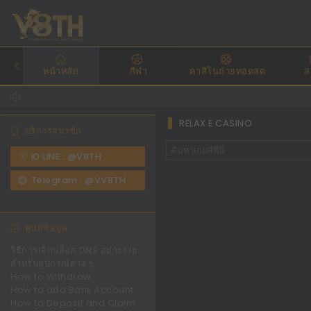
หน้าหลัก
กีฬา
คาสิโนถ่ายทอดสด
ส
RELAX E CASINO
บริการสมาชิก
ID LINE : @V8TH
Telegram : @VV8TH
ศูนย์ข้อมูล
วิธีการเลิกบล็อก DNS อย่างง่าย
สำหรับอุปกรณ์ต่าง ๆ
How to Withdraw
How to add Bank Account
How to Deposit and Claim