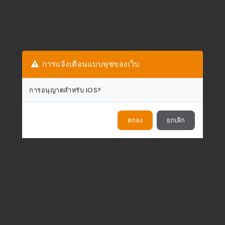
การแจ้งเตือนแบบพุชของเว็บ
การอนุญาตสำหรับ IOS?
ตกลง
ยกเลิก