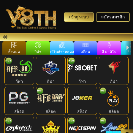
เข้าสู่ระบบ
สมัครสมาชิก
ทั้งหมด
กีฬา
คาสิโนถ่ายทอดสด
สล็อต
อี คาสิโน
ยิง
HOT
NEW
กีฬา
กีฬา
กีฬา
กีฬา
HOT
HOT
สล็อต
สล็อต
สล็อต
สล็อต
HOT
HOT
HOT