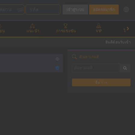
เข้าสู่ระบบ
สมัครสมาชิก
่ชน
แนะนำ
การแข่งขัน
VIP
โปรโม
ยินดีต้อนรับเข้าสู้ 
ค้นหาเกมส์
อื่น ๆ