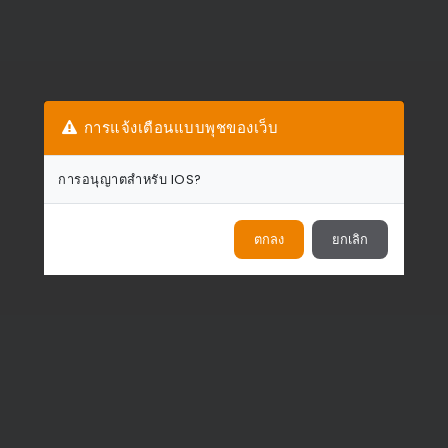
การแจ้งเตือนแบบพุชของเว็บ
การอนุญาตสำหรับ IOS?
ตกลง
ยกเลิก