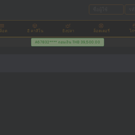
ล็อต
อี คาสิโน
ยิงปลา
ล็อตเตอรี่
ไก
A67832**** ถอนเงิน THB 39,500.00