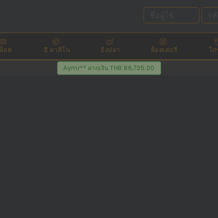
ล็อต
อี คาสิโน
ยิงปลา
ล็อตเตอรี่
ไก
Aymr** ฝากเงิน THB 86,735.00