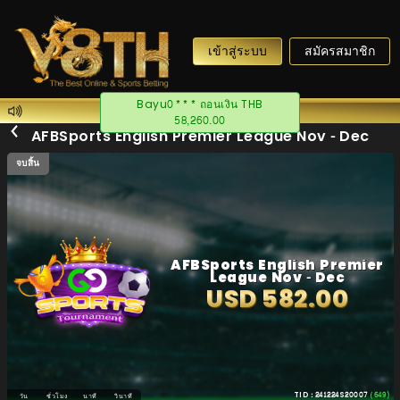
เข้าสู่ระบบ
สมัครสมาชิก
Bayu0*** ถอนเงิน THB
58,260.00
AFBSports English Premier League Nov - Dec
จบสิ้น
AFBSports English Premier
League Nov - Dec
USD 582.00
TID : 241224S20007
(649)
วัน
ชั่วโมง
นาที
วินาที