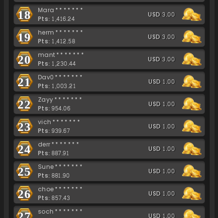
Mara*******
18
USD 3.00
Pts: 1,416.24
herm*******
19
USD 3.00
Pts: 1,412.58
mant*******
20
USD 3.00
Pts: 1,230.44
Dav0*******
21
USD 1.00
Pts: 1,003.21
Zayy*******
22
USD 1.00
Pts: 954.06
vich*******
23
USD 1.00
Pts: 939.67
derr*******
24
USD 1.00
Pts: 887.91
Sune*******
25
USD 1.00
Pts: 881.90
choe*******
26
USD 1.00
Pts: 857.43
soch*******
27
USD 1.00