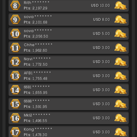
Rith*******
8
USD 10.00
Pts: 2,197.29
sova*******
9
USD 8.00
Pts: 2,101.68
sova*******
10
USD 5.00
Pts: 2,056.50
Chhe*******
11
USD 3.00
Pts: 1,962.60
Navi*******
12
USD 3.00
Pts: 1,772.50
AFB1*******
13
USD 3.00
Pts: 1,755.48
6681*******
14
USD 3.00
Pts: 1,655.95
6688*******
15
USD 3.00
Pts: 1,591.95
Mkl2*******
16
USD 3.00
Pts: 1,496.55
Kong*******
17
USD 3.00
Pts: 1,478.30