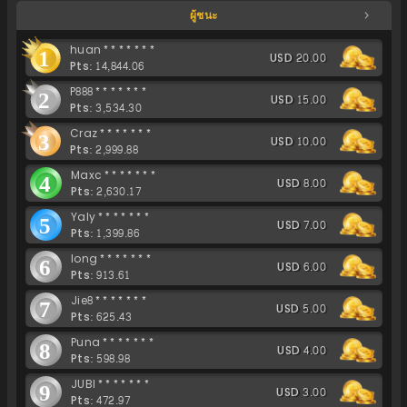
ผู้ชนะ
huan*******
1
USD 20.00
Pts: 14,844.06
P888*******
2
USD 15.00
Pts: 3,534.30
Craz*******
3
USD 10.00
Pts: 2,999.88
Maxc*******
4
USD 8.00
Pts: 2,630.17
Yaly*******
5
USD 7.00
Pts: 1,399.86
long*******
6
USD 6.00
Pts: 913.61
Jie8*******
7
USD 5.00
Pts: 625.43
Puna*******
8
USD 4.00
Pts: 598.98
JUBI*******
9
USD 3.00
Pts: 472.97