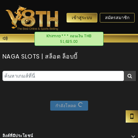
เข้าสู่ระบบ
สมัครสมาชิก
Khimra*** ถอนเงิน THB
51,625.00
NAGA SLOTS | สล็อต ล็อบบี้
กำลังโหลด
ลิงค์ที่มีประโยชน์