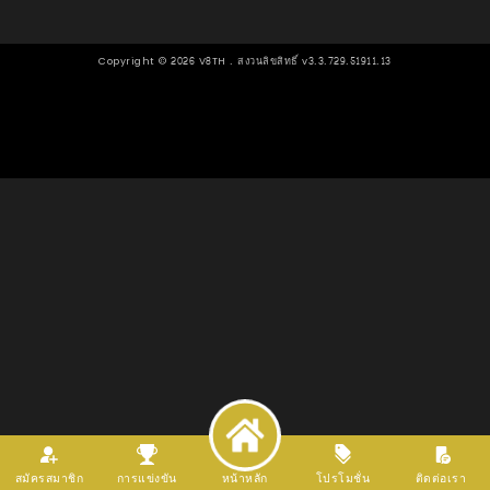
Copyright ©
2026
V8TH . สงวนลิขสิทธิ์ v3.3.729.51911.13
สมัครสมาชิก
การแข่งขัน
หน้าหลัก
โปรโมชั่น
ติดต่อเรา