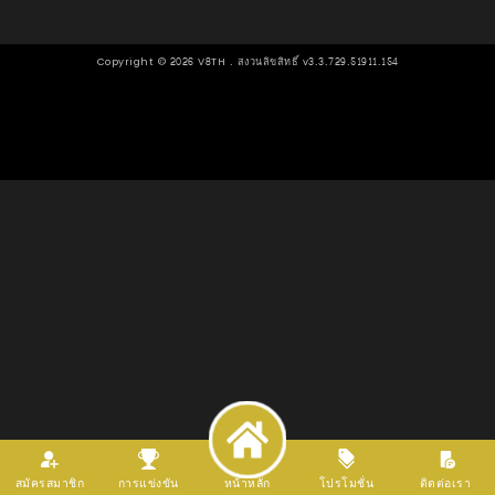
Copyright ©
2026
V8TH . สงวนลิขสิทธิ์ v3.3.729.51911.154
สมัครสมาชิก
การแข่งขัน
หน้าหลัก
โปรโมชั่น
ติดต่อเรา