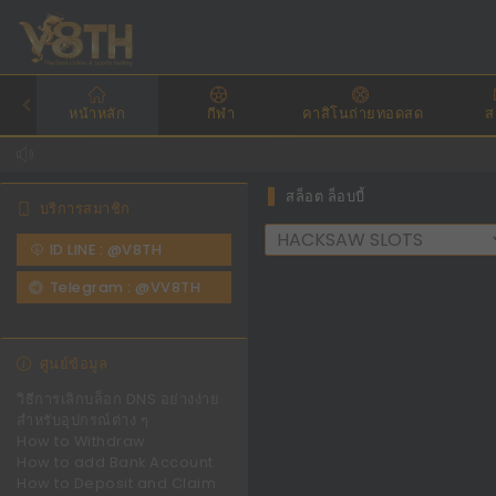
หน้าหลัก
กีฬา
คาสิโนถ่ายทอดสด
ส
สล็อต ล็อบบี้
บริการสมาชิก
ID LINE : @V8TH
Telegram : @VV8TH
ศูนย์ข้อมูล
วิธีการเลิกบล็อก DNS อย่างง่าย
สำหรับอุปกรณ์ต่าง ๆ
How to Withdraw
How to add Bank Account
How to Deposit and Claim