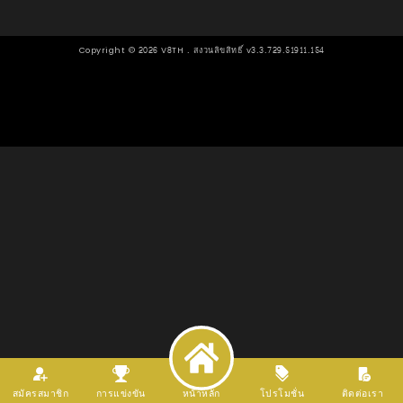
Copyright ©
2026
V8TH . สงวนลิขสิทธิ์ v3.3.729.51911.154
สมัครสมาชิก
การแข่งขัน
หน้าหลัก
โปรโมชั่น
ติดต่อเรา