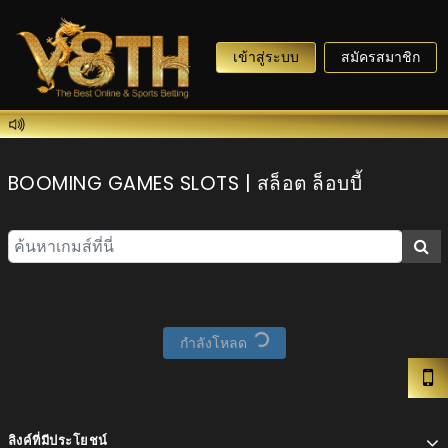
เข้าสู่ระบบ
สมัครสมาชิก
BOOMING GAMES SLOTS | สล็อต ล็อบบี้
กำลังโหลด
ลิงค์ที่มีประโยชน์