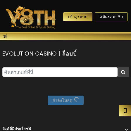
เข้าสู่ระบบ
สมัครสมาชิก
EVOLUTION CASINO | ล็อบบี้
กำลังโหลด
ลิงค์ที่มีประโยชน์