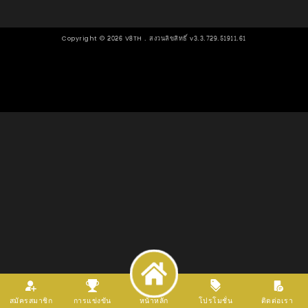
Copyright ©
2026
V8TH . สงวนลิขสิทธิ์ v3.3.729.51911.61
สมัครสมาชิก
การแข่งขัน
หน้าหลัก
โปรโมชั่น
ติดต่อเรา