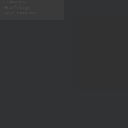
Promotion
How To Login
How To Register