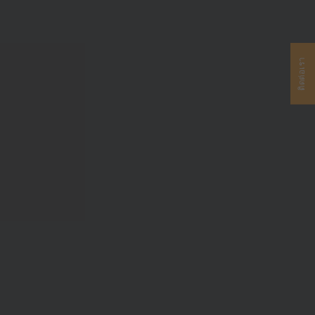
ติดต่อเรา