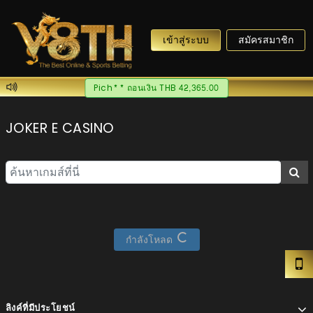
เข้าสู่ระบบ
สมัครสมาชิก
Pich** ถอนเงิน THB 42,365.00
JOKER E CASINO
กำลังโหลด
ลิงค์ที่มีประโยชน์