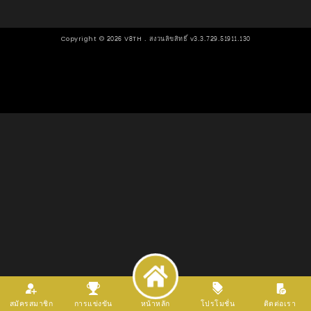
Copyright ©
2026
V8TH . สงวนลิขสิทธิ์ v3.3.729.51911.130
สมัครสมาชิก
การแข่งขัน
หน้าหลัก
โปรโมชั่น
ติดต่อเรา