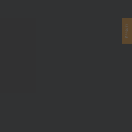
ติดต่อเรา