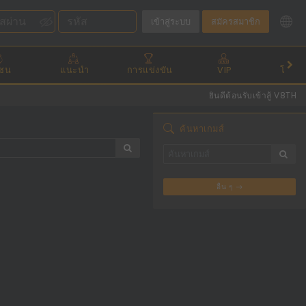
เข้าสู่ระบบ
สมัครสมาชิก
่ชน
แนะนำ
การแข่งขัน
VIP
โปรโม
ยินดีต้อนรับเข้าสู้ V8TH เว
ค้นหาเกมส์
อื่น ๆ