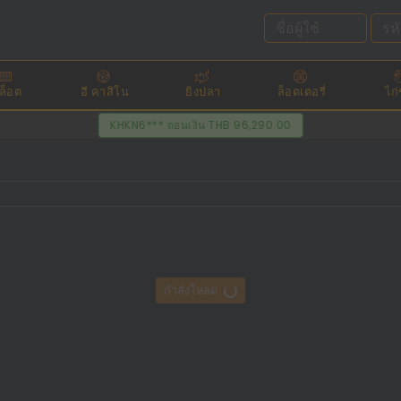
ล็อต
อี คาสิโน
ยิงปลา
ล็อตเตอรี่
ไก
KHKN6*** ถอนเงิน THB 96,290.00
กำลังโหลด