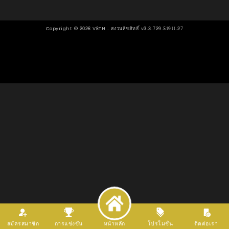
Copyright ©
2026
V8TH . สงวนลิขสิทธิ์ v3.3.729.51911.27
สมัครสมาชิก
การแข่งขัน
หน้าหลัก
โปรโมชั่น
ติดต่อเรา