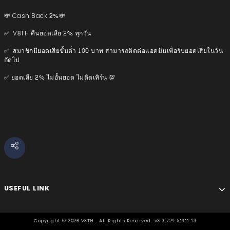
💸 Cash Back 2%💸
✅ V8TH คืนยอดเสีย 2% ทุกวัน
✅ สมาชิกมียอดเสียขั้นต่ำ 100 บาท สามารถติดต่อแอดมินเพื่อรับยอดเสียในวัน
ถัดไป
✅ ยอดเสีย 2% ไม่อั้นยอด ไม่ติดเทิร์น 💯
USEFUL LINK
Copyright ©
2026
V8TH . All Rights Reserved. v3.3.729.51911.13