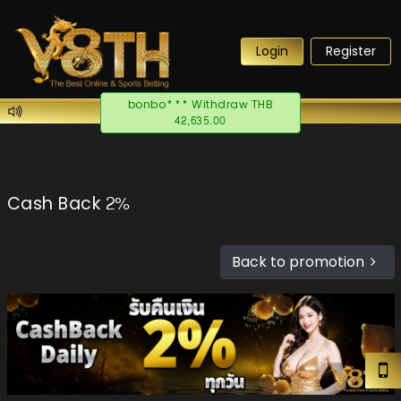
Login
Register
bonbo*** Withdraw THB
42,635.00
Cash Back 2%
Back to promotion